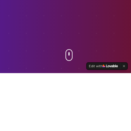
Edit with
O Poder do
Resveratrol
Descubra como as propriedades
antioxidantes das uvas negras